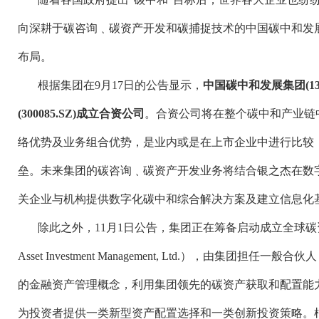
向深耕于碳咨询﹑碳资产开发和碳捕捉技术的中国碳中和发展集团
布局。
根据集团在
9月17日的公告显示，
中国碳中和发展集团
(
(300085.SZ)成立合资公司
。合资公司将在整个碳中和产业链
络优势及业务组合优势，是业内或是在上市企业中进行比较
垒。未来集团的碳咨询﹑碳资产开发业务将结合银之杰在数
关企业与机构提供数字化碳中和综合解决方案及建立信息化
除此之外，
11月1日公告，集团正在筹备启动成立全球碳资产投
Asset Investment Management, Ltd.），由集团担任一般合
的金融资产管理概念，利用集团领先的碳资产获取和配置能
为投资者提供一类新型资产配置选择和一类创新投资策略。