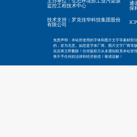
主办单位：生态环境部工业污染源
通
监控工程技术中心
保利
技术支持：
罗克佳华科技集团股份
I
有限公司
免责声明：本站所使用的字体和图片文字等素材部
的，皆为无意。如您是字体厂商、图片文字厂商等
实后将立即删除！任何版权方从未通知联系本站管
将不予任何的法律和经济赔偿！敬请谅解！