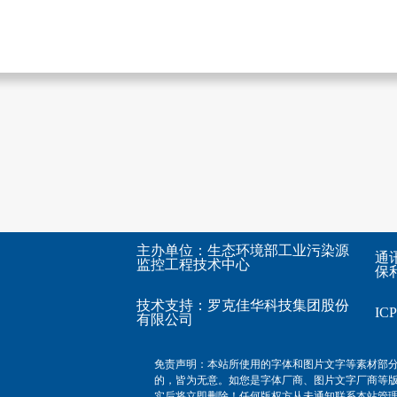
主办单位：生态环境部工业污染源
通
监控工程技术中心
保利
技术支持：
罗克佳华科技集团股份
I
有限公司
免责声明：本站所使用的字体和图片文字等素材部
的，皆为无意。如您是字体厂商、图片文字厂商等
实后将立即删除！任何版权方从未通知联系本站管