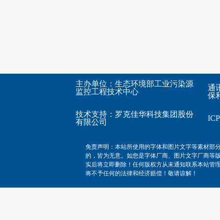
主办单位：生态环境部工业污染源
通
监控工程技术中心
保利
技术支持：
罗克佳华科技集团股份
I
有限公司
免责声明：本站所使用的字体和图片文字等素材部
的，皆为无意。如您是字体厂商、图片文字厂商等
实后将立即删除！任何版权方从未通知联系本站管
将不予任何的法律和经济赔偿！敬请谅解！