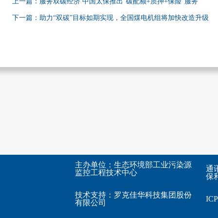
上一篇：服务双碳经济 中国太保推出“碳配额+质押+保险”服务
下一篇：助力“双碳”目标如期实现，全国煤电机组将加快改造升级
主办单位：生态环境部工业污染源
通
监控工程技术中心
保利
技术支持：
罗克佳华科技集团股份
I
有限公司