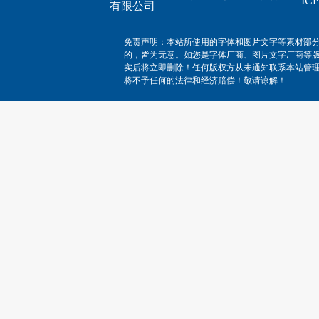
I
有限公司
免责声明：本站所使用的字体和图片文字等素材部
的，皆为无意。如您是字体厂商、图片文字厂商等
实后将立即删除！任何版权方从未通知联系本站管
将不予任何的法律和经济赔偿！敬请谅解！