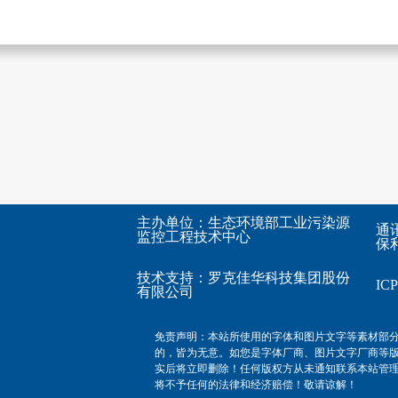
主办单位：生态环境部工业污染源
通
监控工程技术中心
保利
技术支持：
罗克佳华科技集团股份
I
有限公司
免责声明：本站所使用的字体和图片文字等素材部
的，皆为无意。如您是字体厂商、图片文字厂商等
实后将立即删除！任何版权方从未通知联系本站管
将不予任何的法律和经济赔偿！敬请谅解！