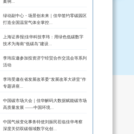
案例...
绿动副中心・场景创未来｜佳华签约零碳园区
打造全国温室气体全掌控...
上海证券报|佳华科技李玮：用绿色低碳数字
技术为海南“低碳岛”建设...
李玮应邀参加投资济宁经贸合作交流会等系列
活动
李玮受邀在省发展改革委“发展改革大讲堂”作
专题讲座...
中国碳市场大会｜佳华解码大数据赋能碳市场
高质量发展 ——中国环境...
中国气候变化事务特使刘振民莅临佳华考察
深度关切双碳领域数字化创...