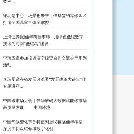
案例...
绿动副中心・场景创未来｜佳华签约零碳园区
打造全国温室气体全掌控...
上海证券报|佳华科技李玮：用绿色低碳数字
技术为海南“低碳岛”建设...
李玮应邀参加投资济宁经贸合作交流会等系列
活动
李玮受邀在省发展改革委“发展改革大讲堂”作
专题讲座...
中国碳市场大会｜佳华解码大数据赋能碳市场
高质量发展 ——中国环境...
中国气候变化事务特使刘振民莅临佳华考察
深度关切双碳领域数字化创...