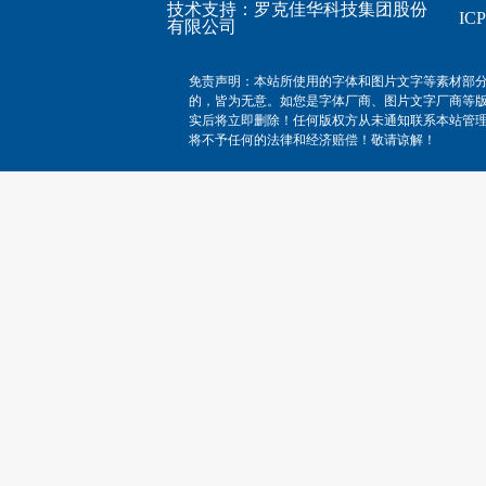
技术支持：
罗克佳华科技集团股份
I
有限公司
免责声明：本站所使用的字体和图片文字等素材部
的，皆为无意。如您是字体厂商、图片文字厂商等
实后将立即删除！任何版权方从未通知联系本站管
将不予任何的法律和经济赔偿！敬请谅解！