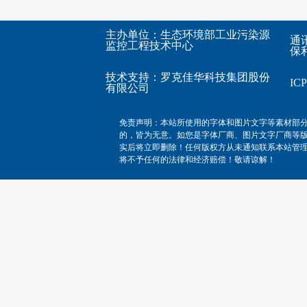
主办单位：生态环境部工业污染源
通
监控工程技术中心
保利
技术支持：
罗克佳华科技集团股份
I
有限公司
免责声明：本站所使用的字体和图片文字等素材部
的，皆为无意。如您是字体厂商、图片文字厂商等
实后将立即删除！任何版权方从未通知联系本站管
将不予任何的法律和经济赔偿！敬请谅解！