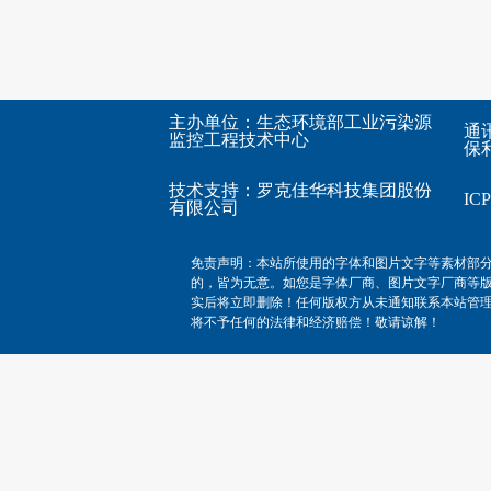
主办单位：生态环境部工业污染源
通
监控工程技术中心
保利
技术支持：
罗克佳华科技集团股份
I
有限公司
免责声明：本站所使用的字体和图片文字等素材部
的，皆为无意。如您是字体厂商、图片文字厂商等
实后将立即删除！任何版权方从未通知联系本站管
将不予任何的法律和经济赔偿！敬请谅解！