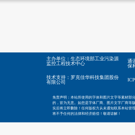
主办单位：生态环境部工业污染源
通
监控工程技术中心
保利
技术支持：
罗克佳华科技集团股份
I
有限公司
免责声明：本站所使用的字体和图片文字等素材部
的，皆为无意。如您是字体厂商、图片文字厂商等
实后将立即删除！任何版权方从未通知联系本站管
将不予任何的法律和经济赔偿！敬请谅解！