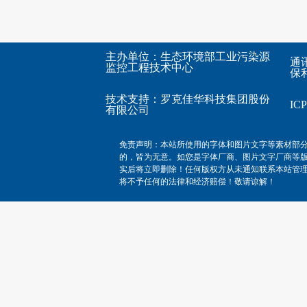
主办单位：生态环境部工业污染源
通
监控工程技术中心
保利
技术支持：
罗克佳华科技集团股份
I
有限公司
免责声明：本站所使用的字体和图片文字等素材部
的，皆为无意。如您是字体厂商、图片文字厂商等
实后将立即删除！任何版权方从未通知联系本站管
将不予任何的法律和经济赔偿！敬请谅解！