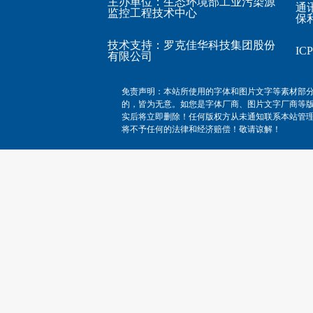
主办单位：生态环境部工业污染源
通
监控工程技术中心
保利
技术支持：
罗克佳华科技集团股份
I
有限公司
免责声明：本站所使用的字体和图片文字等素材部
的，皆为无意。如您是字体厂商、图片文字厂商等
实后将立即删除！任何版权方从未通知联系本站管
将不予任何的法律和经济赔偿！敬请谅解！