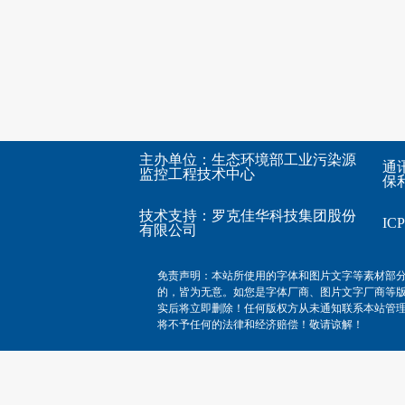
主办单位：生态环境部工业污染源
通
监控工程技术中心
保利
技术支持：
罗克佳华科技集团股份
I
有限公司
免责声明：本站所使用的字体和图片文字等素材部
的，皆为无意。如您是字体厂商、图片文字厂商等
实后将立即删除！任何版权方从未通知联系本站管
将不予任何的法律和经济赔偿！敬请谅解！