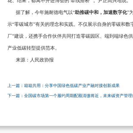
花、结果，都离不开进博会的‘牵线搭桥’”。尹正高兴地说。
据了解，今年施耐德电气以
“
助推碳中和，加速数字化
”
示“零碳城市”有关的理念和实践。不仅展示自身的零碳和数字
厂”建设，还携手合作伙伴共同打造零碳园区、端到端绿色供
产业低碳转型提供范本。
来源：人民政协报
上一篇：箱箱共用：分享中国绿色低碳产业产融对接创新成果
下一篇：全国碳市场第一个履约周期配额清缴将近，未来碳资产管理