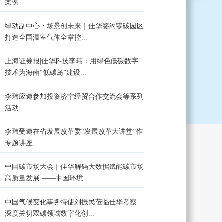
案例...
绿动副中心・场景创未来｜佳华签约零碳园区
打造全国温室气体全掌控...
上海证券报|佳华科技李玮：用绿色低碳数字
技术为海南“低碳岛”建设...
李玮应邀参加投资济宁经贸合作交流会等系列
活动
李玮受邀在省发展改革委“发展改革大讲堂”作
专题讲座...
中国碳市场大会｜佳华解码大数据赋能碳市场
高质量发展 ——中国环境...
中国气候变化事务特使刘振民莅临佳华考察
深度关切双碳领域数字化创...