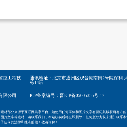
监控工程技
通讯地址：北京市通州区观音庵南街2号院保利 大
栋14层
有限公司
ICP备案编号：
晋ICP备05005355号-17
等素材部分来源于互联网共享平台。如使用任何字体和图片文字有冒犯其版权所有方的
和图片文字等素材，请联系我们，本站核实后将立即删除！任何版权方从未通知联系本
不予任何的法律和经济赔偿！敬请谅解！