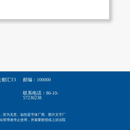
都汇T3
邮编：100000
联系电话：86-10-
57230238
，皆为无意。如您是字体厂商、图片文字厂
站管理者停止使用，并索要赔偿或上诉法院