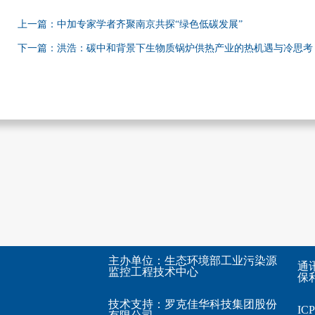
上一篇：中加专家学者齐聚南京共探“绿色低碳发展”
下一篇：洪浩：碳中和背景下生物质锅炉供热产业的热机遇与冷思考
主办单位：生态环境部工业污染源
通
监控工程技术中心
保利
技术支持：
罗克佳华科技集团股份
I