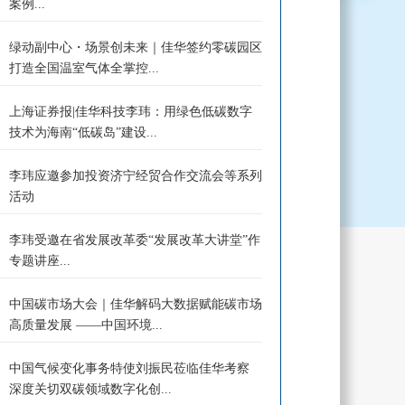
案例...
绿动副中心・场景创未来｜佳华签约零碳园区
打造全国温室气体全掌控...
上海证券报|佳华科技李玮：用绿色低碳数字
技术为海南“低碳岛”建设...
李玮应邀参加投资济宁经贸合作交流会等系列
活动
李玮受邀在省发展改革委“发展改革大讲堂”作
专题讲座...
中国碳市场大会｜佳华解码大数据赋能碳市场
高质量发展 ——中国环境...
中国气候变化事务特使刘振民莅临佳华考察
深度关切双碳领域数字化创...