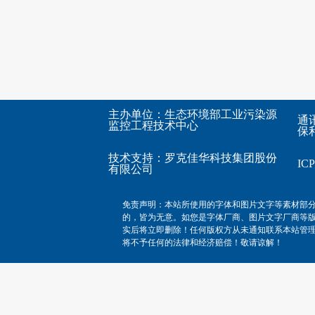
主办单位：生态环境部工业污染源
通
监控工程技术中心
保利
技术支持：
罗克佳华科技集团股份
I
有限公司
免责声明：本站所使用的字体和图片文字等素材部
的，皆为无意。如您是字体厂商、图片文字厂商等
实后将立即删除！任何版权方从未通知联系本站管
将不予任何的法律和经济赔偿！敬请谅解！