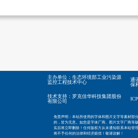
主办单位：生态环境部工业污染源
通
监控工程技术中心
保利
技术支持：
罗克佳华科技集团股份
I
有限公司
免责声明：本站所使用的字体和图片文字等素材部
的，皆为无意。如您是字体厂商、图片文字厂商等
实后将立即删除！任何版权方从未通知联系本站管
将不予任何的法律和经济赔偿！敬请谅解！