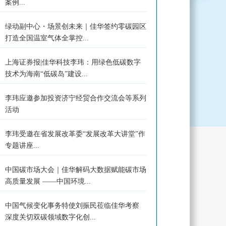
案例...
绿动副中心・场景创未来｜佳华签约零碳园区
打造全国温室气体全掌控...
上海证券报|佳华科技李玮：用绿色低碳数字
技术为海南“低碳岛”建设...
李玮应邀参加投资济宁经贸合作交流会等系列
活动
李玮受邀在省发展改革委“发展改革大讲堂”作
专题讲座...
中国碳市场大会｜佳华解码大数据赋能碳市场
高质量发展 ——中国环境...
中国气候变化事务特使刘振民莅临佳华考察
深度关切双碳领域数字化创...