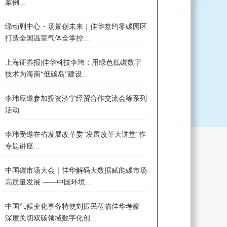
案例...
绿动副中心・场景创未来｜佳华签约零碳园区
打造全国温室气体全掌控...
上海证券报|佳华科技李玮：用绿色低碳数字
技术为海南“低碳岛”建设...
李玮应邀参加投资济宁经贸合作交流会等系列
活动
李玮受邀在省发展改革委“发展改革大讲堂”作
专题讲座...
中国碳市场大会｜佳华解码大数据赋能碳市场
高质量发展 ——中国环境...
中国气候变化事务特使刘振民莅临佳华考察
深度关切双碳领域数字化创...