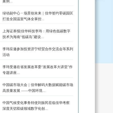
案例...
绿动副中心・场景创未来｜佳华签约零碳园区
打造全国温室气体全掌控...
上海证券报|佳华科技李玮：用绿色低碳数字
技术为海南“低碳岛”建设...
李玮应邀参加投资济宁经贸合作交流会等系列
活动
李玮受邀在省发展改革委“发展改革大讲堂”作
专题讲座...
中国碳市场大会｜佳华解码大数据赋能碳市场
高质量发展 ——中国环境...
中国气候变化事务特使刘振民莅临佳华考察
深度关切双碳领域数字化创...