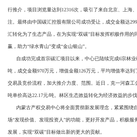
行推介，项目浏览量达到12316次，吸引了来自北京、上
注。最终由中国碳汇控股有限公司成功受让，成交金额达299
汇转化为了生态产品，在为实现“双碳”目标发挥积极作用的
赢，助力“绿水青山”变成“金山银山”。
自成功完成首宗碳汇项目以来，中心已陆续完成
6宗林
吨，成交金额970万元，增值金额126万元，平均增值率达
交易及竞价流程，加大推介力度、范围。近日，克一河森工
吨单价高达22.17元/吨。林区生态效益转化为经济效益的步
内蒙古产权交易中心将全面贯彻新发展理念，紧紧围绕
场
“发现价值、发现投资人”的功能，更好开发产品，积极服
发展，实现“双碳”目标做出新的更大的贡献。