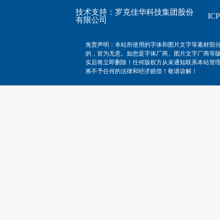
技术支持：
罗克佳华科技集团股份
I
有限公司
免责声明：本站所使用的字体和图片文字等素材部
的，皆为无意。如您是字体厂商、图片文字厂商等
实后将立即删除！任何版权方从未通知联系本站管
将不予任何的法律和经济赔偿！敬请谅解！