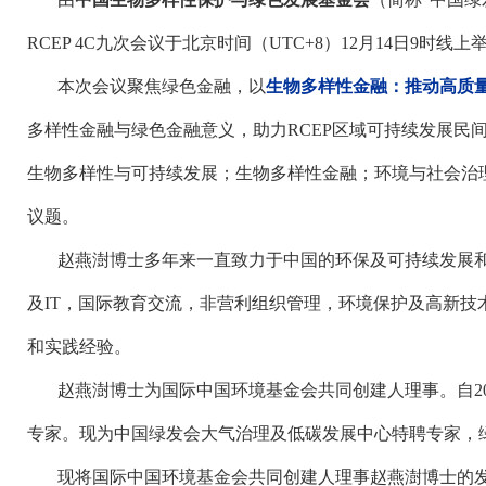
RCEP 4C
九次会议于北京时间（
UTC+8
）
12
月
14
日
9
时线上
本次会议聚焦绿色金融，以
生物多样性金融：推动高质
多样性金融与绿色金融意义，助力
RCEP
区域可持续发展民
生物多样性与可持续发展；生物多样性金融；环境与社会治
议题。
赵燕澍博士多年来一直致力于中国的环保及可持续发展
及
IT
，国际教育交流，非营利组织管理，环境保护及高新技
和实践经验。
赵燕澍博士为国际中国环境基金会共同创建人理事。自
2
专家。现为中国绿发会大气治理及低碳发展中心特聘专家，
现将国际中国环境基金会共同创建人理事赵燕澍博士的