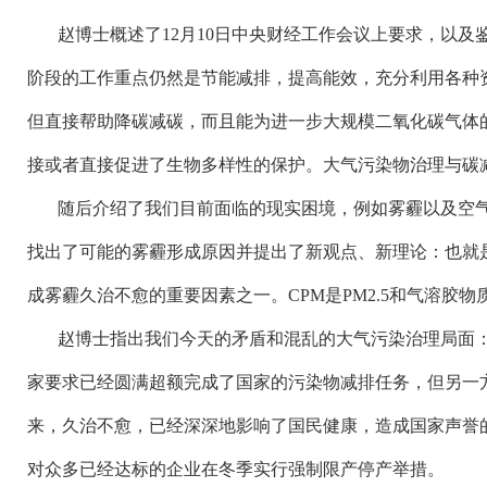
赵博士概述了
12
月
10
日中央财经工作会议上要求，以及
阶段的工作重点仍然是节能减排，提高能效，充分利用各种
但直接帮助降碳减碳，而且能为进一步大规模二氧化碳气体
接或者直接促进了生物多样性的保护。大气污染物治理与碳
随后介绍了我们目前面临的现实困境，例如雾霾以及空
找出了可能的雾霾形成原因并提出了新观点、新理论：也就
成雾霾久治不愈的重要因素之一。
CPM
是
PM2.5
和气溶胶物
赵博士指出我们今天的矛盾和混乱的大气污染治理局面
家要求已经圆满超额完成了国家的污染物减排任务，但另一
来，久治不愈，已经深深地影响了国民健康，造成国家声誉
对众多已经达标的企业在冬季实行强制限产停产举措。