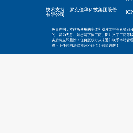
技术支持：
罗克佳华科技集团股份
I
有限公司
免责声明：本站所使用的字体和图片文字等素材部
的，皆为无意。如您是字体厂商、图片文字厂商等
实后将立即删除！任何版权方从未通知联系本站管
将不予任何的法律和经济赔偿！敬请谅解！