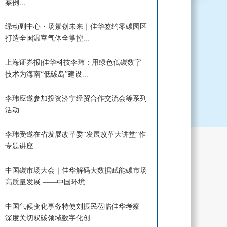
案例...
绿动副中心・场景创未来｜佳华签约零碳园区
打造全国温室气体全掌控...
上海证券报|佳华科技李玮：用绿色低碳数字
技术为海南“低碳岛”建设...
李玮应邀参加投资济宁经贸合作交流会等系列
活动
李玮受邀在省发展改革委“发展改革大讲堂”作
专题讲座...
中国碳市场大会｜佳华解码大数据赋能碳市场
高质量发展 ——中国环境...
中国气候变化事务特使刘振民莅临佳华考察
深度关切双碳领域数字化创...