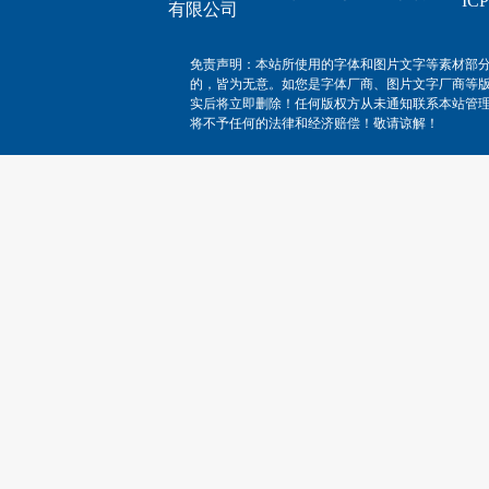
I
有限公司
免责声明：本站所使用的字体和图片文字等素材部
的，皆为无意。如您是字体厂商、图片文字厂商等
实后将立即删除！任何版权方从未通知联系本站管
将不予任何的法律和经济赔偿！敬请谅解！