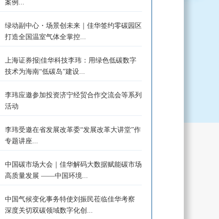
案例...
绿动副中心・场景创未来｜佳华签约零碳园区
打造全国温室气体全掌控...
上海证券报|佳华科技李玮：用绿色低碳数字
技术为海南“低碳岛”建设...
李玮应邀参加投资济宁经贸合作交流会等系列
活动
李玮受邀在省发展改革委“发展改革大讲堂”作
专题讲座...
中国碳市场大会｜佳华解码大数据赋能碳市场
高质量发展 ——中国环境...
中国气候变化事务特使刘振民莅临佳华考察
深度关切双碳领域数字化创...