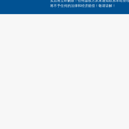
实后将立即删除！任何版权方从未通知联系本站管
将不予任何的法律和经济赔偿！敬请谅解！