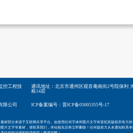
监控工程技
通讯地址：北京市通州区观音庵南街2号院保利 大
栋14层
有限公司
ICP备案编号：
晋ICP备05005355号-17
等素材部分来源于互联网共享平台。如使用任何字体和图片文字有冒犯其版权所有方的
和图片文字等素材，请联系我们，本站核实后将立即删除！任何版权方从未通知联系本
不予任何的法律和经济赔偿！敬请谅解！