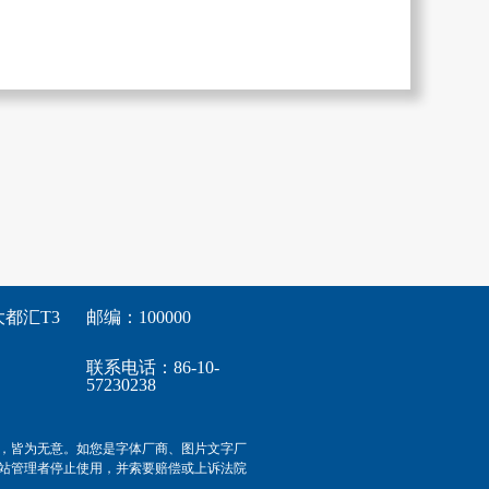
都汇T3
邮编：100000
联系电话：86-10-
57230238
，皆为无意。如您是字体厂商、图片文字厂
站管理者停止使用，并索要赔偿或上诉法院