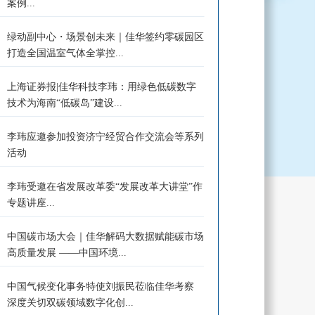
案例...
绿动副中心・场景创未来｜佳华签约零碳园区
打造全国温室气体全掌控...
上海证券报|佳华科技李玮：用绿色低碳数字
技术为海南“低碳岛”建设...
李玮应邀参加投资济宁经贸合作交流会等系列
活动
李玮受邀在省发展改革委“发展改革大讲堂”作
专题讲座...
中国碳市场大会｜佳华解码大数据赋能碳市场
高质量发展 ——中国环境...
中国气候变化事务特使刘振民莅临佳华考察
深度关切双碳领域数字化创...