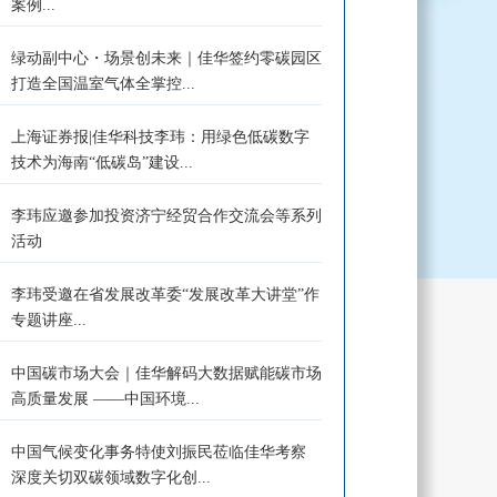
案例...
绿动副中心・场景创未来｜佳华签约零碳园区
打造全国温室气体全掌控...
上海证券报|佳华科技李玮：用绿色低碳数字
技术为海南“低碳岛”建设...
李玮应邀参加投资济宁经贸合作交流会等系列
活动
李玮受邀在省发展改革委“发展改革大讲堂”作
专题讲座...
中国碳市场大会｜佳华解码大数据赋能碳市场
高质量发展 ——中国环境...
中国气候变化事务特使刘振民莅临佳华考察
深度关切双碳领域数字化创...