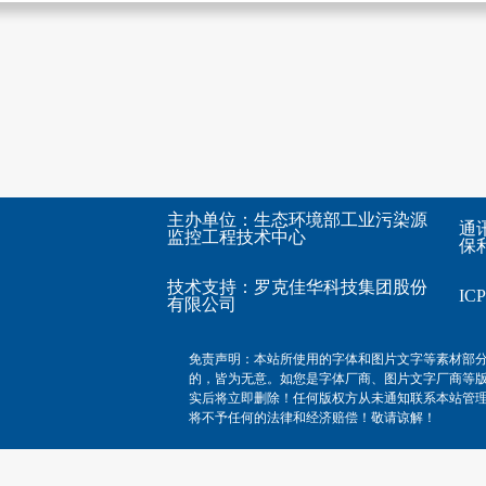
主办单位：生态环境部工业污染源
通
监控工程技术中心
保利
技术支持：
罗克佳华科技集团股份
I
有限公司
免责声明：本站所使用的字体和图片文字等素材部
的，皆为无意。如您是字体厂商、图片文字厂商等
实后将立即删除！任何版权方从未通知联系本站管
将不予任何的法律和经济赔偿！敬请谅解！