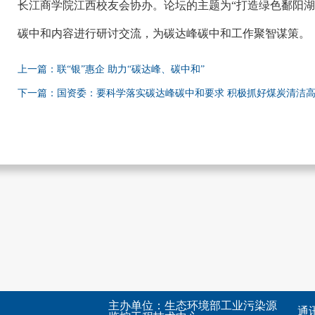
长江商学院江西校友会协办。论坛的主题为“打造绿色鄱阳湖
碳中和内容进行研讨交流，为碳达峰碳中和工作聚智谋策。
上一篇：联“银”惠企 助力“碳达峰、碳中和”
下一篇：国资委：要科学落实碳达峰碳中和要求 积极抓好煤炭清洁
主办单位：生态环境部工业污染源
通