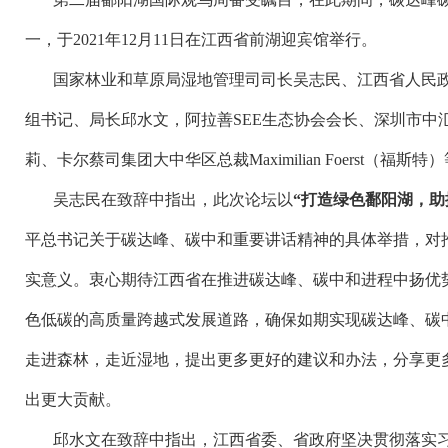
一，于
2021
年
12
月
11
日在江西省前湖迎宾馆举行。
国家林业和草原局湿地管理司司长吴志民、江西省人民
组书记、局长邱水文，阿拉善
SEE
生态协会会长、深圳市中
莉、卡尔蔡司集团大中华区总裁
Maximilian Foerst
（福斯特）
吴志民在致辞中指出，此次论坛以
“打造绿色鄱阳湖，助
平总书记关于碳达峰、碳中和重要讲话精神的具体举措，对
实意义。衷心期待江西省在推进碳达峰、碳中和进程中扬优
色低碳的高质量跨越式发展道路，确保如期实现碳达峰、碳
走进森林，走近湿地，提出更多更好的建议和办法，分享更
出更大贡献。
邱水文在致辞中指出，江西省委、省政府坚决贯彻落实