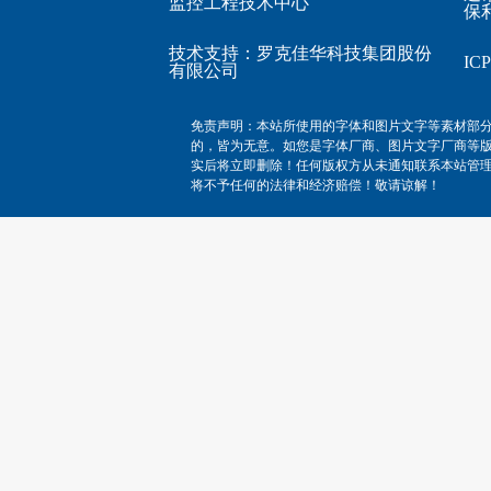
监控工程技术中心
保利
技术支持：
罗克佳华科技集团股份
I
有限公司
免责声明：本站所使用的字体和图片文字等素材部
的，皆为无意。如您是字体厂商、图片文字厂商等
实后将立即删除！任何版权方从未通知联系本站管
将不予任何的法律和经济赔偿！敬请谅解！