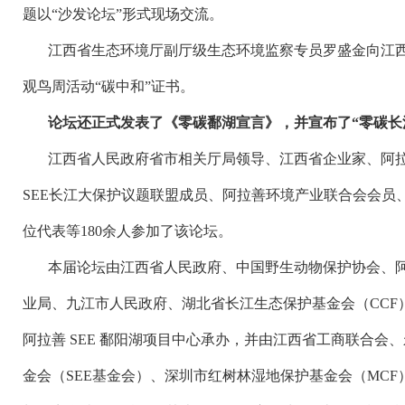
题以“沙发论坛”形式现场交流。
江西省生态环境厅副厅级生态环境监察专员罗盛金向江
观鸟周活动
“碳中和”证书。
论坛还正式发表了
《零碳鄱湖宣言》
，并宣布了
“零碳
江西省人民政府省市相关厅局领导、江西省企业家、阿
SEE
长江大保护议题联盟成员、阿拉善环境产业联合会会员
位代表等
180
余人参加了该论坛。
本届论坛由江西省人民政府、中国野生动物保护协会、
业局、九江市人民政府、湖北省长江生态保护基金会（
CCF
阿拉善
SEE
鄱阳湖项目中心承办，并由江西省工商联合会、
金会（
SEE
基金会）、深圳市红树林湿地保护基金会（
MCF