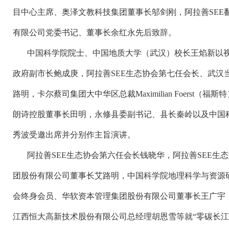
目中心主席、奥泽文教科技集团董事长邬剑刚，阿拉善
SEE
有限公司党委书记、董事长余红永先后致辞。
中国科学院院士、中国地质大学（武汉）校长王焰新以
政府副市长鲍成庚，阿拉善
SEE
生态协会第七任会长、武汉
路明，卡尔蔡司集团大中华区总裁
Maximilian Foerst
（福斯特
朗诗控股董事长田明，永修县委副书记、县长秦岭以及中国
秀波受邀出席并分别作主旨演讲。
阿拉善
SEE
生态协会第六任会长钱晓华，阿拉善
SEE
生态
团股份有限公司董事长艾路明，中国科学院地理科学与资源
会终身会员、华软资本管理集团股份有限公司董事长王广宇
江西恒大高新技术股份有限公司总经理胡恩雪等就“零碳长江