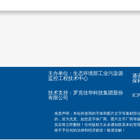
主办单位：生态环境部工业污染源
通
监控工程技术中心
保利
技术支持：
罗克佳华科技集团股份
I
有限公司
免责声明：本站所使用的字体和图片文字等素材部
的，皆为无意。如您是字体厂商、图片文字厂商等
实后将立即删除！任何版权方从未通知联系本站管
将不予任何的法律和经济赔偿！敬请谅解！