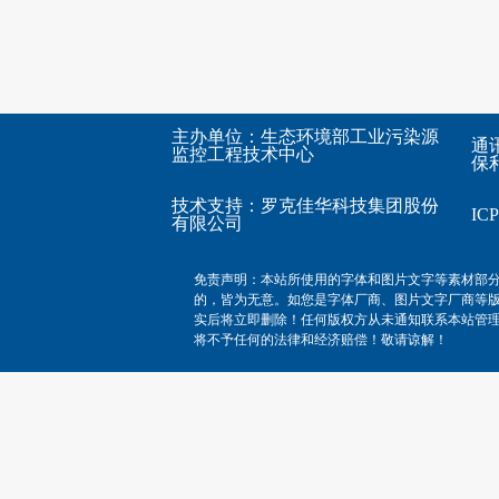
主办单位：生态环境部工业污染源
通
监控工程技术中心
保利
技术支持：
罗克佳华科技集团股份
I
有限公司
免责声明：本站所使用的字体和图片文字等素材部
的，皆为无意。如您是字体厂商、图片文字厂商等
实后将立即删除！任何版权方从未通知联系本站管
将不予任何的法律和经济赔偿！敬请谅解！