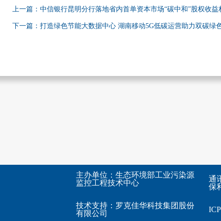
上一篇：中信银行昆明分行落地省内首单资本市场“碳中和”股权收益
下一篇：打造绿色节能大数据中心 湖南移动5G低碳运营助力双碳绿
主办单位：生态环境部工业污染源
通
监控工程技术中心
保利
技术支持：
罗克佳华科技集团股份
I
有限公司