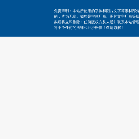
免责声明：本站所使用的字体和图片文字等素材部
的，皆为无意。如您是字体厂商、图片文字厂商等
实后将立即删除！任何版权方从未通知联系本站管
将不予任何的法律和经济赔偿！敬请谅解！