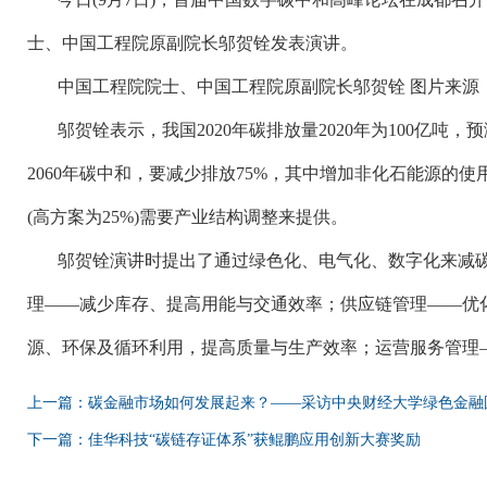
士、中国工程院原副院长邬贺铨发表演讲。
中国工程院院士、中国工程院原副院长邬贺铨
图片来源
邬贺铨表示，我国
2020年碳排放量2020年为100亿吨，
2060年碳中和，要减少排放75%，其中增加非化石能源的使用占
(高方案为25%)需要产业结构调整来提供。
邬贺铨演讲时提出了通过绿色化、电气化、数字化来减
理
——减少库存、提高用能与交通效率；供应链管理——优
源、环保及循环利用，提高质量与生产效率；运营服务管理
上一篇：碳金融市场如何发展起来？——采访中央财经大学绿色金融
下一篇：佳华科技“碳链存证体系”获鲲鹏应用创新大赛奖励