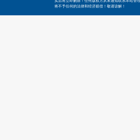
实后将立即删除！任何版权方从未通知联系本站管
将不予任何的法律和经济赔偿！敬请谅解！