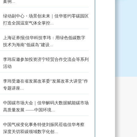
案例...
绿动副中心・场景创未来｜佳华签约零碳园区
打造全国温室气体全掌控...
上海证券报|佳华科技李玮：用绿色低碳数字
技术为海南“低碳岛”建设...
李玮应邀参加投资济宁经贸合作交流会等系列
活动
李玮受邀在省发展改革委“发展改革大讲堂”作
专题讲座...
中国碳市场大会｜佳华解码大数据赋能碳市场
高质量发展 ——中国环境...
中国气候变化事务特使刘振民莅临佳华考察
深度关切双碳领域数字化创...