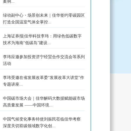
案例...
绿动副中心・场景创未来｜佳华签约零碳园区
打造全国温室气体全掌控...
上海证券报|佳华科技李玮：用绿色低碳数字
技术为海南“低碳岛”建设...
李玮应邀参加投资济宁经贸合作交流会等系列
活动
李玮受邀在省发展改革委“发展改革大讲堂”作
专题讲座...
中国碳市场大会｜佳华解码大数据赋能碳市场
高质量发展 ——中国环境...
中国气候变化事务特使刘振民莅临佳华考察
深度关切双碳领域数字化创...