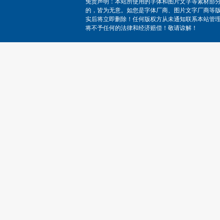
免责声明：本站所使用的字体和图片文字等素材部
的，皆为无意。如您是字体厂商、图片文字厂商等
实后将立即删除！任何版权方从未通知联系本站管
将不予任何的法律和经济赔偿！敬请谅解！