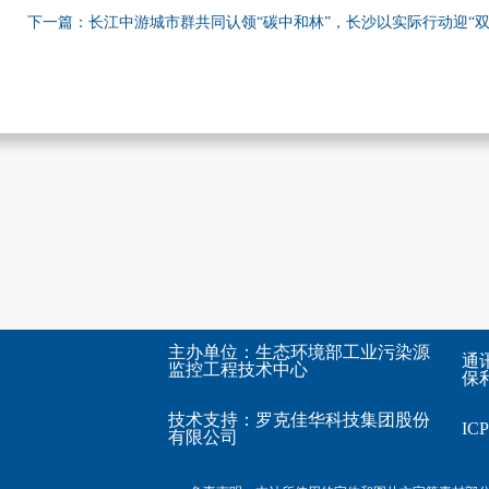
下一篇：长江中游城市群共同认领“碳中和林”，长沙以实际行动迎“双
主办单位：生态环境部工业污染源
通
监控工程技术中心
保利
技术支持：
罗克佳华科技集团股份
I
有限公司