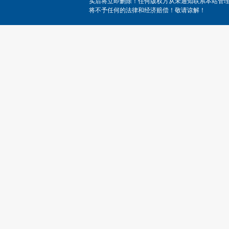
实后将立即删除！任何版权方从未通知联系本站管
将不予任何的法律和经济赔偿！敬请谅解！