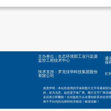
主办单位：生态环境部工业污染源
通
监控工程技术中心
保利
技术支持：
罗克佳华科技集团股份
I
有限公司
免责声明：本站所使用的字体和图片文字等素材部
的，皆为无意。如您是字体厂商、图片文字厂商等
实后将立即删除！任何版权方从未通知联系本站管
将不予任何的法律和经济赔偿！敬请谅解！