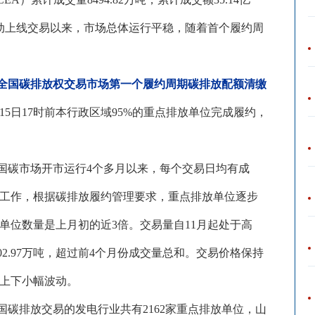
动上线交易以来，市场总体运行平稳，随着首个履约周
全国碳排放权交易市场第一个履约周期碳排放配额清缴
15
日
17
时前本行政区域
95%
的重点排放单位完成履约，
国碳市场开市运行
4
个多月以来，每个交易日均有成
工作，根据碳排放履约管理要求，重点排放单位逐步
单位数量是上月初的近
3
倍。交易量自
11
月起处于高
02.97
万吨，超过前
4
个月份成交量总和。交易价格保持
上下小幅波动。
国碳排放交易的发电行业共有
2162
家重点排放单位，山