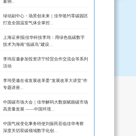
案例...
绿动副中心・场景创未来｜佳华签约零碳园区
打造全国温室气体全掌控...
上海证券报|佳华科技李玮：用绿色低碳数字
技术为海南“低碳岛”建设...
李玮应邀参加投资济宁经贸合作交流会等系列
活动
李玮受邀在省发展改革委“发展改革大讲堂”作
专题讲座...
中国碳市场大会｜佳华解码大数据赋能碳市场
高质量发展 ——中国环境...
中国气候变化事务特使刘振民莅临佳华考察
深度关切双碳领域数字化创...