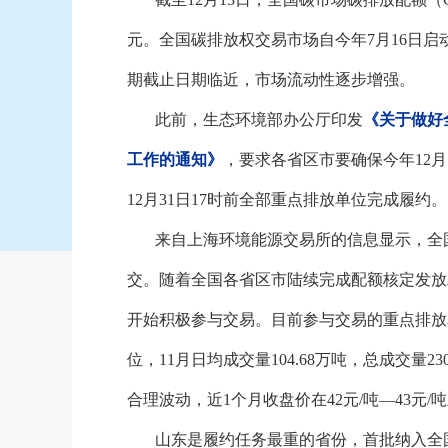
元。全国碳排放权交易市场自今年
7
月
16
日启
期截止日期临近，市场流动性逐步增强。
此前，生态环境部办公厅印发
《关于做好
工作的通知》
，要求各省区市要确保今年
12
月
12
月
31
日
17
时前全部重点排放单位完成履约。
来自上海环境能源交易所的信息显示，全
交。随着全国各省区市陆续完成配额核定发放
开始积极参与交易。目前参与交易的重点排放
位，
11
月日均成交量
104.68
万吨，总成交量
23
合理波动，近
1
个月收盘价在
42
元
/
吨—
43
元
/
吨
山东是履约任务最重的省份，首批纳入全