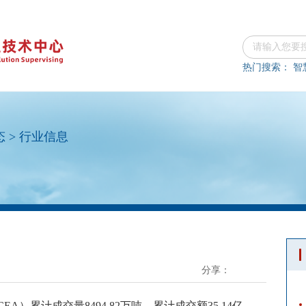
热门搜索：
智
态
>
行业信息
分享：
CEA
）累计成交量
8494.82
万吨，累计成交额
35.14
亿