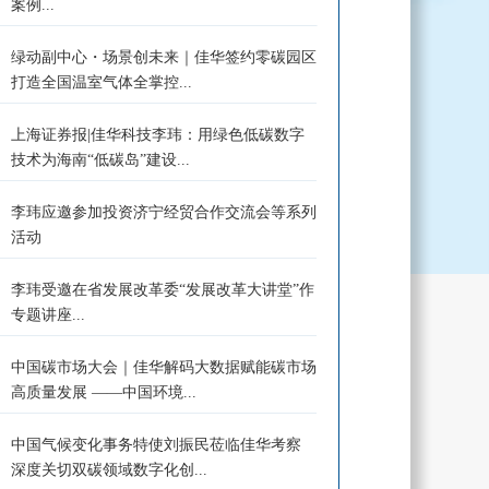
案例...
绿动副中心・场景创未来｜佳华签约零碳园区
打造全国温室气体全掌控...
上海证券报|佳华科技李玮：用绿色低碳数字
技术为海南“低碳岛”建设...
李玮应邀参加投资济宁经贸合作交流会等系列
活动
李玮受邀在省发展改革委“发展改革大讲堂”作
专题讲座...
中国碳市场大会｜佳华解码大数据赋能碳市场
高质量发展 ——中国环境...
中国气候变化事务特使刘振民莅临佳华考察
深度关切双碳领域数字化创...