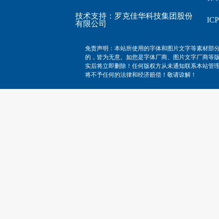
技术支持：
罗克佳华科技集团股份
I
有限公司
免责声明：本站所使用的字体和图片文字等素材部
的，皆为无意。如您是字体厂商、图片文字厂商等
实后将立即删除！任何版权方从未通知联系本站管
将不予任何的法律和经济赔偿！敬请谅解！