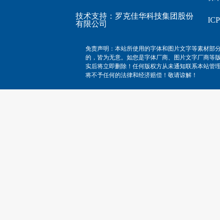
技术支持：
罗克佳华科技集团股份
I
有限公司
免责声明：本站所使用的字体和图片文字等素材部
的，皆为无意。如您是字体厂商、图片文字厂商等
实后将立即删除！任何版权方从未通知联系本站管
将不予任何的法律和经济赔偿！敬请谅解！