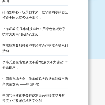
案例...
绿动副中心・场景创未来｜佳华签约零碳园区
打造全国温室气体全掌控...
上海证券报|佳华科技李玮：用绿色低碳数字
技术为海南“低碳岛”建设...
李玮应邀参加投资济宁经贸合作交流会等系列
活动
李玮受邀在省发展改革委“发展改革大讲堂”作
专题讲座...
中国碳市场大会｜佳华解码大数据赋能碳市场
高质量发展 ——中国环境...
中国气候变化事务特使刘振民莅临佳华考察
深度关切双碳领域数字化创...