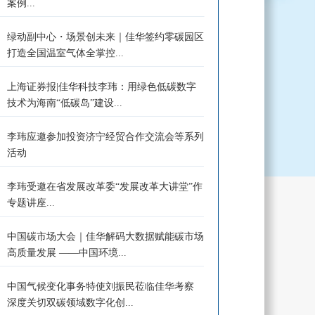
案例...
绿动副中心・场景创未来｜佳华签约零碳园区
打造全国温室气体全掌控...
上海证券报|佳华科技李玮：用绿色低碳数字
技术为海南“低碳岛”建设...
李玮应邀参加投资济宁经贸合作交流会等系列
活动
李玮受邀在省发展改革委“发展改革大讲堂”作
专题讲座...
中国碳市场大会｜佳华解码大数据赋能碳市场
高质量发展 ——中国环境...
中国气候变化事务特使刘振民莅临佳华考察
深度关切双碳领域数字化创...